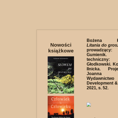
Bożena Kac
Nowości
Litania do gro
prowadząc
książkowe
Gumienik.
techniczny
Głodkowski. Ko
Ilnicka. Proj
Joanna To
Wydawnictwo
Development &
2021, s. 52.