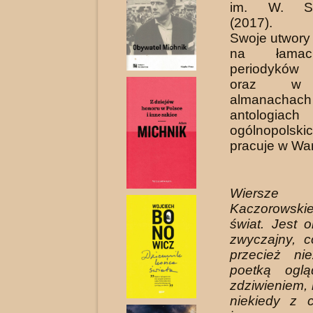
im. W. Szy
(2017).
Swoje utwory
na łamac
periodyków 
oraz w l
almana
antologiach
ogólnopolskic
pracuje w Wa
Wiersze
Kaczorowski
świat. Jest 
zwyczajny, c
przecież ni
poetką ogl
zdziwieniem,
niekiedy z c