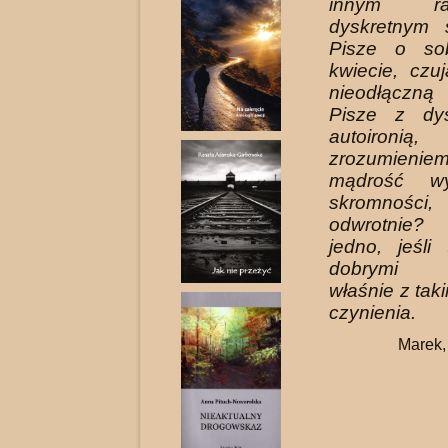
innym 
dyskretnym 
Pisze o so
kwiecie, czu
nieodłączn
Pisze z dy
autoironi
zrozumien
mądrość w
skromnoś
odwrotnie?
jedno, jeśli
dobrymi w
właśnie z ta
czynienia.
Marek,