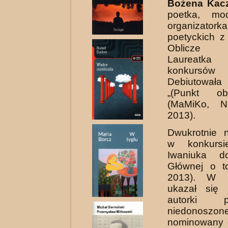
Bożena Kac
poetka, mod
organizator
poetyckich z
Oblicze 
Laureatk
konkursów p
Debiutował
„(Punkt obs
(MaMiKo, 
2013).
Dwukrotnie 
w konkurs
Iwaniuka d
Głównej o t
2013). W 
ukazał się 
autorki 
niedonoszone
nominowany 