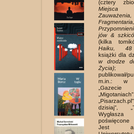
(cztery zb
Miejsca N
Zauważenia,
Fragmentaria
Przypomnien
jów & szkicó
(kilka tomi
Haiku, 48 
książki dla d
w drodze d
Życia)
; t
publikował/pu
m.in.: w „
„Gazecie Ku
„Migotaniach”
„Pisarzach.p
dzisiaj”, „T
Wygłasza 
poświęcone
Jest abso
Uniwersytetu