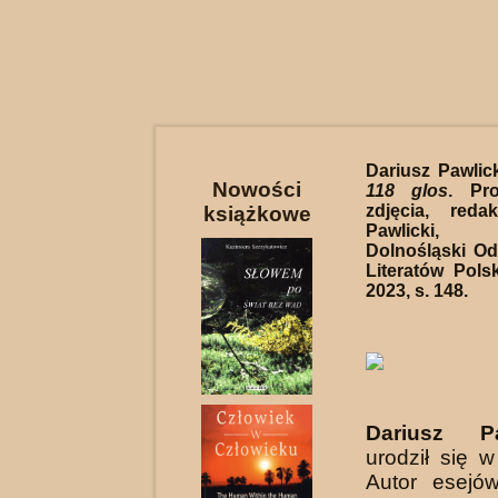
Dariusz Pawlic
Nowości
118 glos
. Pro
zdjęcia, reda
książkowe
Pawlicki,
Dolnośląski Od
Literatów Pols
2023, s. 148.
Dariusz Pa
urodził się 
Autor esejó