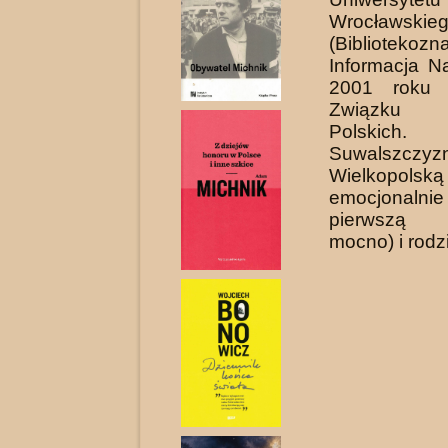
Wrocławskie
(Biblioteko
Informacja N
2001 roku 
Związku L
Polsk
Suwalszc
Wielkopolsk
emocjonal
pierwszą s
mocno) i ro­dz