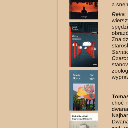
a sne
Ręka 
wiers
spędzi
obraz
Znaj
staro
Sanat
Czarod
stan
zoolog
wypraw
Tomas
choć n
dwana
Najba
Dwanaś
jest 