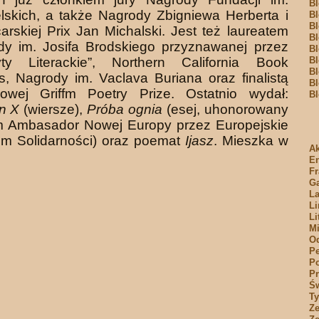
Bl
lskich, a także Nagrody Zbigniewa Herberta i
Bl
Bl
arskiej Prix Jan Michalski. Jest też laureatem
Bl
dy im. Josifa Brodskiego przyznawanej przez
Bl
yty Literackie”, Northern California Book
Bl
Bl
, Nagrody im. Vaclava Buriana oraz finalistą
Bl
iżowej Griffm Poetry Prize. Ostatnio wydał:
Bl
n X
(wiersze),
Próba ognia
(esej, uhonorowany
em Ambasador Nowej Europy przez Europejskie
um Solidarności) oraz poemat
Ijasz
. Mieszka w
Ak
E
Fr
Ga
La
Li
Li
Mi
O
Pe
Po
Pr
Św
T
Ze