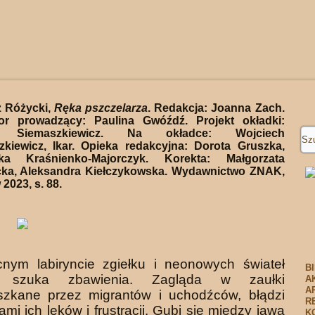
 Różycki,
Ręka pszczelarza
. Redakcja: Joanna Zach.
or prowadzący: Paulina Gwóźdź. Projekt okładki:
d Siemaszkiewicz. Na okładce: Wojciech
zkiewicz, Ikar. Opieka redakcyjna: Dorota Gruszka,
ka Kraśnienko-Majorczyk. Korekta: Małgorzata
cka, Aleksandra Kiełczykowska. Wydawnictwo ZNAK,
2023, s. 88.
nym labiryncie zgiełku i neonowych świateł
B
a szuka zbawienia. Zagląda w zaułki
A
A
szkane przez migrantów i uchodźców, błądzi
R
ami ich lęków i frustracji. Gubi się między jawą
K