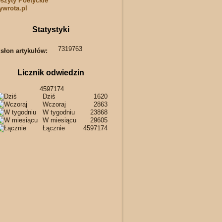
szyty Poetyckie
wrota.pl
Statystyki
7319763
słon artykułów:
Licznik odwiedzin
4597174
Dziś
1620
Wczoraj
2863
W tygodniu
23868
W miesiącu
29605
Łącznie
4597174