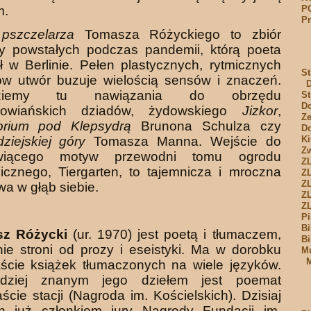
m.
P
Pr
pszczelarza
Tomasza Różyckiego to zbiór
zy powstałych podczas pandemii, którą poeta
ł w Berlinie. Pełen plastycznych, rytmicznych
St
ów utwór buzuje wielością sensów i znaczeń.
dziemy tu nawiązania do obrzędu
St
Do
słowiańskich dziadów, żydowskiego
Jizkor
,
Ze
orium pod Klepsydrą
Brunona Schulza czy
Do
ziejskiej góry
Tomasza Manna. Wejście do
Ki
Zw
owiącego motyw przewodni tomu ogrodu
Z
icznego, Tiergarten, to tajemnicza i mroczna
Z
Z
a w głąb siebie.
ZL
Z
Pi
Bi
z Różycki
(ur. 1970) jest poetą i tłumaczem,
Bi
ie stroni od prozy i eseistyki. Ma w dorobku
Mu
M
ście książek tłumaczonych na wiele języków.
rdziej znanym jego dziełem jest poemat
cie stacji (Nagroda im. Kościelskich). Dzisiaj
on już członkiem jury Nagrody Fundacji im.