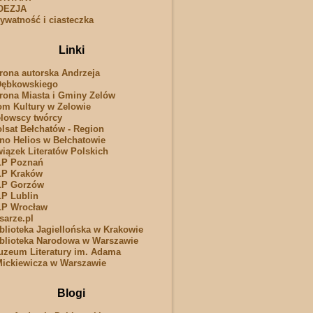
OEZJA
ywatność i ciasteczka
Linki
rona autorska Andrzeja
Dębkowskiego
rona Miasta i Gminy Zelów
m Kultury w Zelowie
lowscy twórcy
lsat Bełchatów - Region
no Helios w Bełchatowie
iązek Literatów Polskich
LP Poznań
LP Kraków
LP Gorzów
P Lublin
LP Wrocław
sarze.pl
blioteka Jagiellońska w Krakowie
blioteka Narodowa w Warszawie
zeum Literatury im. Adama
ickiewicza w Warszawie
Blogi