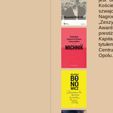
Koście
szwajc
Nagro
„Zesz
Awards
prest
Kapita
tytuł
Centr
Opolu.