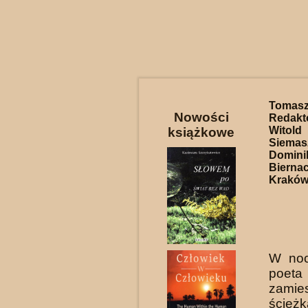
Tomasz
Nowości
Redakt
Witol
książkowe
Siemas
Domini
Bierna
Kraków 
W noc
poet
zamie
ścieżk