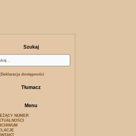
Szukaj
Tłumacz
Menu
IEŻĄCY NUMER
KTUALNOŚCI
RCHIWUM
ELACJE
ONTAKT