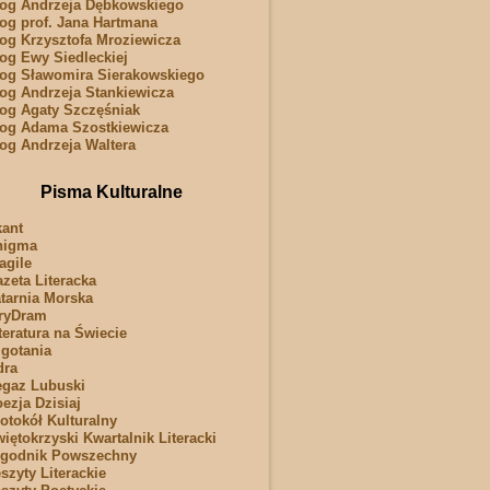
og Andrzeja Dębkowskiego
og prof. Jana Hartmana
og Krzysztofa Mroziewicza
og Ewy Siedleckiej
og Sławomira Sierakowskiego
og Andrzeja Stankiewicza
og Agaty Szczęśniak
og Adama Szostkiewicza
og Andrzeja Waltera
Pisma Kulturalne
ant
nigma
agile
zeta Literacka
tarnia Morska
ryDram
teratura na Świecie
gotania
dra
gaz Lubuski
ezja Dzisiaj
otokół Kulturalny
iętokrzyski Kwartalnik Literacki
ygodnik Powszechny
szyty Literackie