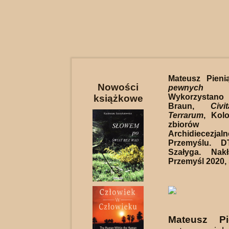
Mateusz Pieni
Nowości
pewnych 
Wykorzystano
książkowe
Braun,
Civ
Terrarum
, Kol
zbiorów
Archidiece
Przemyślu. D
Szałyga. Nakł
Przemyśl 2020, 
Mateusz Pi