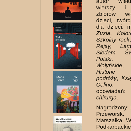
autor wiel
wierszy i 
zbiorów wi
dzieci, twór
dla dzieci, 
Zuzia
,
Kolo
Szkolny rock
Rejsy, Lam
Siedem Św
Polski
,
Lam
Wołyńskie
, 
Historie
podróży
,
Księ
Celino,
zb
opowiad
chirurga.
Nagrodzony:
Przeworsk
Marszałka W
Podkarpac