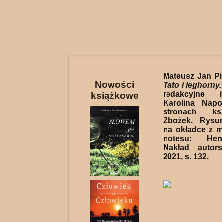
Mateusz Jan Pio
Nowości
Tato i leghorny.
redakcyjne i
książkowe
Karolina Nap
stronach ksi
Zbożek. Rysu
na okładce z 
notesu: Hen
Nakład autors
2021, s. 132.