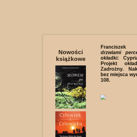
Francisze
Nowości
drzwiami perce
okładki: Cypr
książkowe
Projekt okła
Zadrożny. Nak
bez miejsca wyd
108.