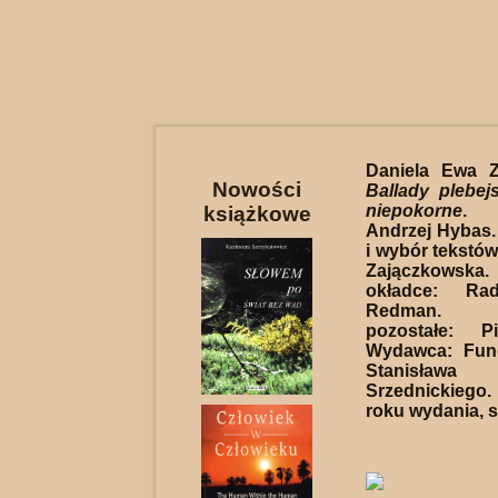
Daniela Ewa Z
Nowości
Ballady plebejs
niepokorne
. 
książkowe
Andrzej Hybas
i wybór tekstów
Zajączkowska. 
okładce: Ra
Redman. F
pozostałe: P
Wydawca: Fund
Stanisław
Srzednickiego. 
roku wydania, s