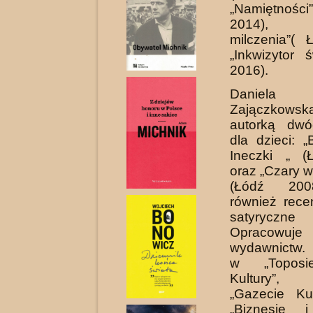
„Namiętnoś
2014), „
milczenia”( 
„Inkwizytor 
2016).
Danie
Zajączkow
autorką dwó
dla dzieci: „
Ineczki „ (
oraz „Czary w
(Łódź 200
również rece
satyryczne
Opracowuje 
wydawnictw. 
w „Toposie
Kultury”, 
„Gazecie Kul
„Biznesie i