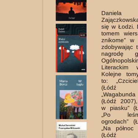
Danie
Zajączkowsk
się w Łodzi.
tomem wiers
znikome” w 
zdobywając 
nagrodę 
Ogólnopolski
Literackim 
Kolejne tom
to: „Czcici
(Łódź 
„Wagabunda 
(Łódź 2007),
w piasku” (
„Po leśmi
ogrodach” (
„Na północ
(Łódź 