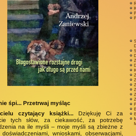
P
S
S
D
Z
D
K
Z
Z
nie śpi... Przetrwaj myśląc
P
B
cielu czytający książki...
Dziękuję Ci za
B
M
ęcie tych słów, za ciekawość, za potrzebę
M
ze­nia na ile myśli – moje myśli są zbieżne z
 do­świadczeniami, wnioskami, obserwacjami,