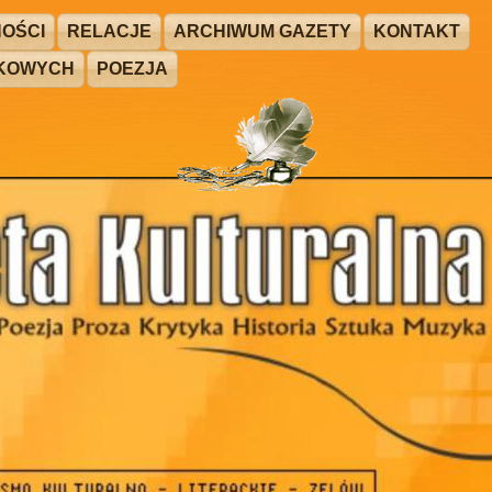
OŚCI
RELACJE
ARCHIWUM GAZETY
KONTAKT
ŻKOWYCH
POEZJA