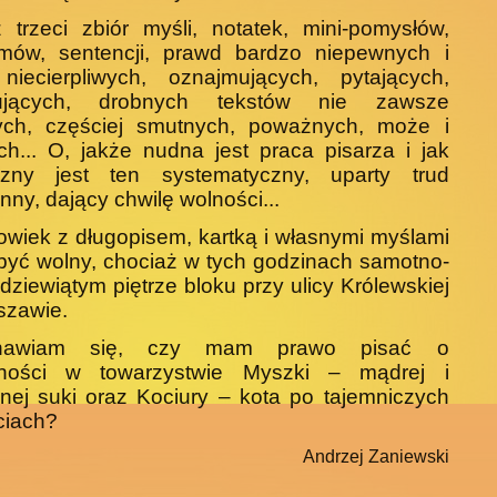
 trzeci zbiór myśli, notatek, mini-pomysłów,
zmów, sentencji, prawd bardzo niepewnych i
niecierpliwych, oznajmujących, pytających,
ują­cych, drobnych tekstów nie zawsze
ych, częściej smutnych, poważnych, może i
h... O, jakże nudna jest praca pisarza i jak
czny jest ten systematyczny, uparty trud
nny, dający chwilę wolności...
owiek z długopisem, kartką i własnymi myśla­mi
yć wolny, chociaż w tych godzinach samotno­
 dziewiątym piętrze bloku przy ulicy Królewskiej
szawie.
anawiam się, czy mam prawo pisać o
ności w towarzystwie Myszki – mądrej i
ej suki oraz Kociury – kota po tajemniczych
ciach?
Andrzej Zaniewski
_________