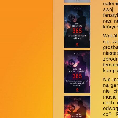
na­tom
swój 
fanaty
nas n
któryc
Wokół 
się, z
groźb
nieste
zbrodn
temat
kompu
Nie ma
ną ge
nie c
musie
cech 
odwagi
co? P