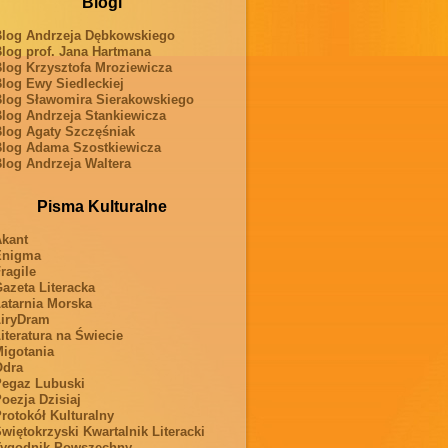
Blogi
log Andrzeja Dębkowskiego
log prof. Jana Hartmana
log Krzysztofa Mroziewicza
log Ewy Siedleckiej
log Sławomira Sierakowskiego
log Andrzeja Stankiewicza
log Agaty Szczęśniak
log Adama Szostkiewicza
log Andrzeja Waltera
Pisma Kulturalne
kant
Enigma
ragile
azeta Literacka
atarnia Morska
iryDram
iteratura na Świecie
igotania
Odra
egaz Lubuski
oezja Dzisiaj
rotokół Kulturalny
więtokrzyski Kwartalnik Literacki
ygodnik Powszechny