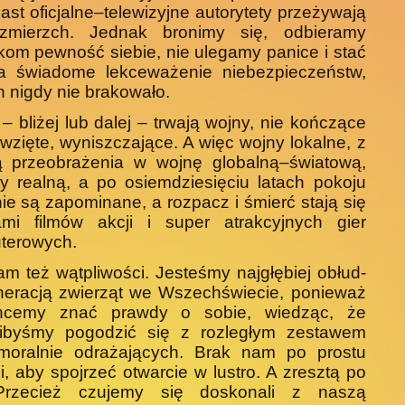
iast oficjalne–telewizyjne autorytety przeżywają
zmierzch. Jednak bronimy się, odbieramy
kom pewność siebie, nie ulegamy panice i stać
a świa­dome lekceważenie niebezpieczeństw,
h nigdy nie brakowało.
– bliżej lub dalej – trwają wojny, nie kończą­ce
awzięte, wyniszczające. A więc wojny lokalne, z
ą przeobrażenia w wojnę globalną–światową,
ty realną, a po osiemdziesięciu latach pokoju
ie są za­pominane, a rozpacz i śmierć stają się
ami filmów akcji i super atrakcyjnych gier
terowych.
m też wątpliwości. Jesteśmy najgłębiej obłud­
neracją zwierząt we Wszechświecie, ponieważ
hcemy znać prawdy o sobie, wiedząc, że
libyśmy pogodzić się z rozległym zestawem
moralnie od­rażających. Brak nam po prostu
, aby spojrzeć otwarcie w lustro. A zresztą po
rzecież czujemy się doskonali z naszą