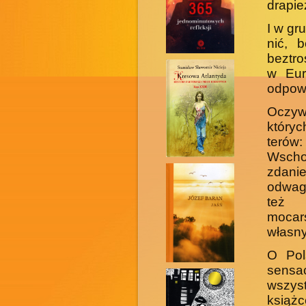
drapie
I w gr
nić, 
beztro
w Eur
odpow
Oczyw
który
teró
Wsch
zdani
odwagę
też 
mocar
własny
O Pol
sen­s
wszys
książc