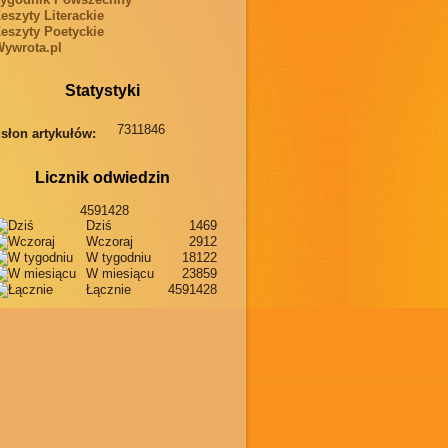
eszyty Literackie
eszyty Poetyckie
ywrota.pl
Statystyki
7311846
słon artykułów:
Licznik odwiedzin
4591428
Dziś
1469
Wczoraj
2912
W tygodniu
18122
W miesiącu
23859
Łącznie
4591428