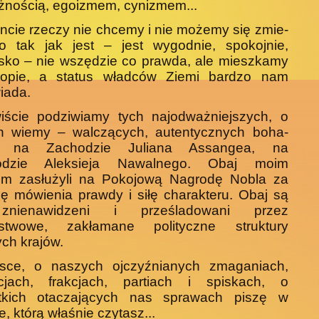
żnością, egoizmem, cyni­zmem...
uncie rzeczy nie chcemy i nie możemy się zmie­
bo tak jak jest – jest wygodnie, spokojnie,
sko – nie wszędzie co prawda, ale mieszkamy
opie, a status władców Ziemi bardzo nam
iada.
iście podziwiamy tych najodważniejszych, o
ch wiemy – walczących, autentycznych boha­
w: na Zachodzie Juliana Assangea, na
odzie Aleksieja Nawalnego. Obaj moim
em zasłużyli na Pokojową Nagrodę Nobla za
 mówienia prawdy i siłę charakteru. Obaj są
znienawidzeni i prześlado­wani przez
stwowe, zakłamane polityczne struk­tury
ch krajów.
sce, o naszych ojczyźnianych zmaganiach,
acjach, frakcjach, partiach i spiskach, o
tkich ota­czających nas sprawach piszę w
e, którą właśnie czytasz...