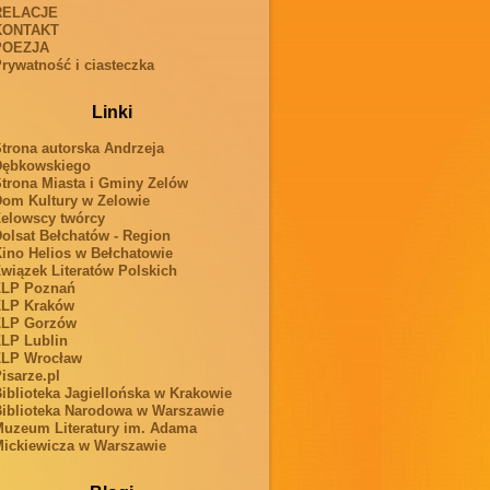
RELACJE
KONTAKT
POEZJA
rywatność i ciasteczka
Linki
trona autorska Andrzeja
Dębkowskiego
trona Miasta i Gminy Zelów
om Kultury w Zelowie
elowscy twórcy
olsat Bełchatów - Region
ino Helios w Bełchatowie
wiązek Literatów Polskich
ZLP Poznań
ZLP Kraków
ZLP Gorzów
LP Lublin
ZLP Wrocław
isarze.pl
iblioteka Jagiellońska w Krakowie
iblioteka Narodowa w Warszawie
uzeum Literatury im. Adama
ickiewicza w Warszawie