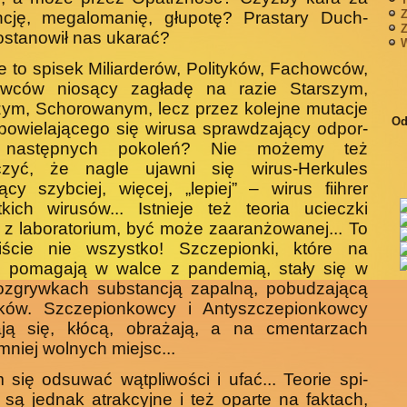
Z
ncję, megalomanię, głupotę? Prastary Duch-
Z
stanowił nas ukarać?
W
 to spisek Miliarderów, Polityków, Fachow­ców,
wców niosący zagładę na razie Starszym,
ym, Schorowanym, lecz przez kolejne mutacje
Od
owielającego się wirusa sprawdzający odpor­
 następnych pokoleń? Nie możemy też
czyć, że nagle ujawni się wirus-Herkules
jący szybciej, więcej, „lepiej” – wirus fiihrer
kich wirusów... Istnieje też teoria ucieczki
 z laboratorium, być może zaaranżowanej... To
iście nie wszystko! Szczepion­ki, które na
 pomagają w walce z pandemią, stały się w
rozgrywkach substancją zapalną, pobudzającą
yków. Szczepionkowcy i Antyszczepionkowcy
ają się, kłócą, obrażają, a na cmentarzach
mniej wolnych miejsc...
 się odsuwać wątpliwości i ufać... Teorie spi­
są jednak atrakcyjne i też oparte na faktach,