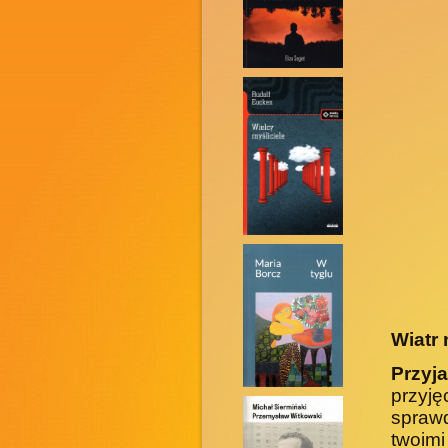
Wiatr 
Przyja
przyj
sprawd
twoimi