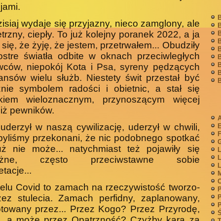
jami.
B
zisiaj wydaje się przyjazny, nieco zamglony, ale
B
trzny, ciepły. To już kolejny poranek 2022, a ja
B
B
 się, że żyję, że jestem, przetrwałem... Obudziły
B
stre światła odbite w oknach przeciwległych
B
B
wców, niepokój Kota i Psa, syreny pędzących
B
ansów wielu służb. Niestety świt przestał być
B
nie symbolem radości i obietnic, a stał się
skiem wielo­znacznym, przynoszącym więcej
niż pewników.
A
uderzył w naszą cywilizację, uderzył w chwili,
F
byliśmy przekonani, że nic podobnego spotkać
G
uż nie może... natychmiast też pojawiły się
L
L
różne, często przeciwstawne sobie
L
etacje...
M
elu Covid to zamach na rzeczywistość tworzo­
P
zez stulecia. Zamach perfidny, zaplanowany,
P
P
otowany przez... Przez Kogo? Przez Przyrodę,
Ś
ę, a może przez Opatrzność? Czyżby kara za
T