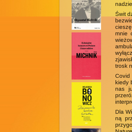
nadzie
Świt d
bezwie
cieszę
mnie o
wie­żo
ambu­l
wyłącz
zjawi
trosk 
Covid 
kiedy 
nas j
prze
interpr
Dla Wi
ną pr
przy­g
Natur