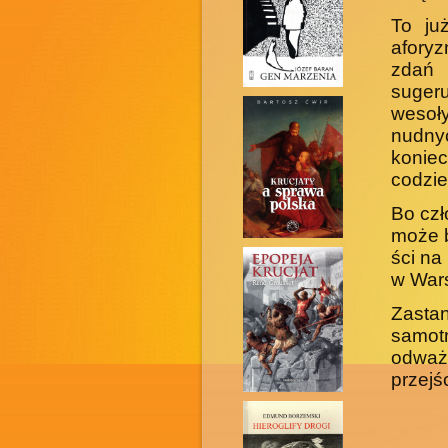
To już
afory
zdań 
suger
wesoł
nudnyc
konie
codzie
Bo czł
może b
ści na
w War
Zast
samot
odważn
przejś
______