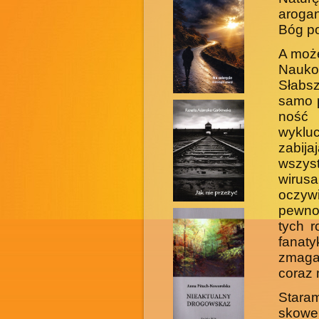
aroga
Bóg po
A może
Nauko
Słabsz
samo p
ność
wyklu
zabija
wszyst
wirusa
oczyw
pewno
tych 
fanat
zma­g
coraz 
Staram
skowe 