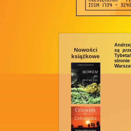
Andrze
Nowości
są prz
Tybeta
książkowe
stroni
Warszaw