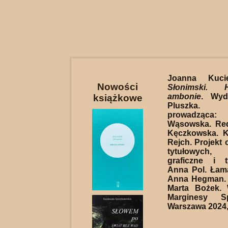
Joanna Kuciel
Nowości
Słonimski. 
ambonie
. Wyd
książkowe
Pluszka. 
prowadząca
Wąsowska. Red
Kęczkowska. K
Rejch. Projekt o
tytułowych, 
graficzne i t
Anna Pol. Łama
Anna Hegman. 
Marta Bożek.
Marginesy S
Warszawa 2024, 