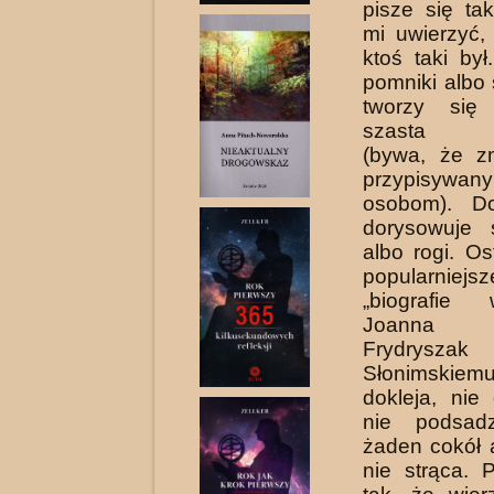
pisze się ta
mi uwierzyć,
ktoś taki był
pomniki albo 
tworzy się
szasta an
(bywa, że z
przypisywa
osobom). Do
dorysowuje 
albo rogi. Os
popularniejs
„biografie 
Joanna 
Frydrysza
Słonimsk
dokleja, nie
nie podsa
żaden cokół 
nie strąca. 