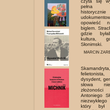
czyta się w
pełna a
historycznie
udokumento
opowieść n
biglem. Stra
gdzie była
kultura, 
Słonimski.
MARCIN ZAREM
Skamandryt
felietonist
dysydent, ge
słowa ni
złożonoś
Antoniego Sł
niezwykłego
który był 