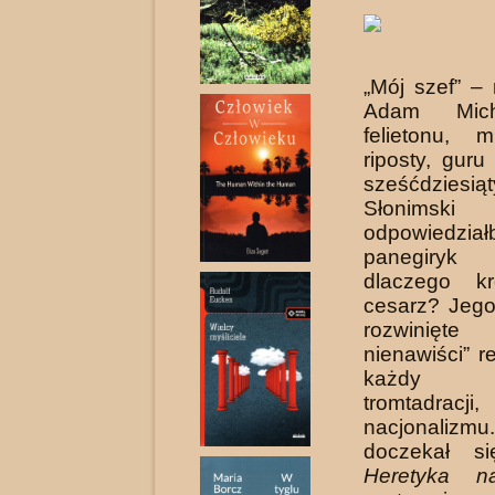
„Mój szef” –
Adam Mich
felietonu, m
riposty, guru
sześćdziesią
Słonimski
odpowiedzia
panegiryk
dlaczego k
cesarz? Jego
rozwinięte
nienawiści” 
każdy 
tromtadracji
nacjonalizmu
doczekał si
Heretyka n