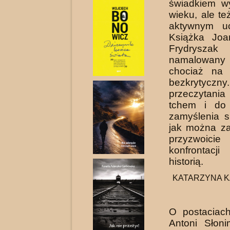
świadkiem w
wieku, ale te
aktywnym uc
Książka Joa
Frydryszak 
namalowany 
chociaż na
bezkryty
przeczytan
tchem i do 
zamyślenia s
jak można z
przyzw
konfrontacj
historią.
KATARZYNA KAS
O postaciach
Antoni Słoni