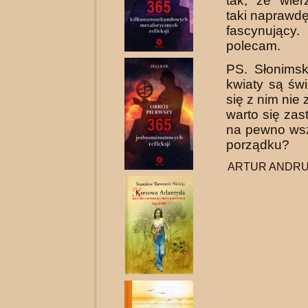
tak, że wier
taki naprawdę 
fascynujący
polecam.
PS. Słonimski 
kwiaty są św
się z nim nie
warto się zas
na pewno wsz
porządku?
ARTUR ANDRUS,