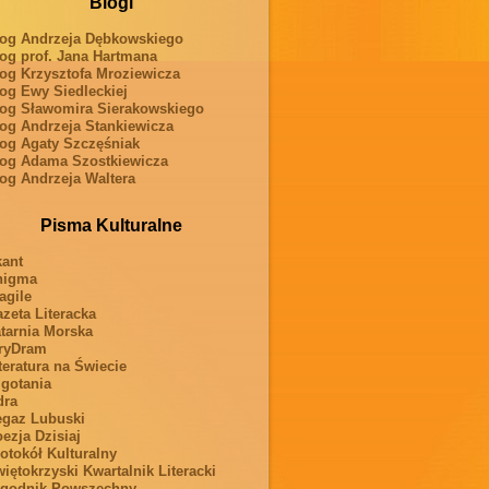
Blogi
og Andrzeja Dębkowskiego
og prof. Jana Hartmana
og Krzysztofa Mroziewicza
og Ewy Siedleckiej
og Sławomira Sierakowskiego
og Andrzeja Stankiewicza
og Agaty Szczęśniak
og Adama Szostkiewicza
og Andrzeja Waltera
Pisma Kulturalne
ant
nigma
agile
zeta Literacka
tarnia Morska
ryDram
teratura na Świecie
gotania
dra
gaz Lubuski
ezja Dzisiaj
otokół Kulturalny
iętokrzyski Kwartalnik Literacki
ygodnik Powszechny