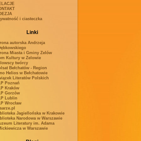
ELACJE
ONTAKT
OEZJA
ywatność i ciasteczka
Linki
rona autorska Andrzeja
Dębkowskiego
rona Miasta i Gminy Zelów
m Kultury w Zelowie
lowscy twórcy
lsat Bełchatów - Region
no Helios w Bełchatowie
iązek Literatów Polskich
LP Poznań
LP Kraków
LP Gorzów
P Lublin
LP Wrocław
sarze.pl
blioteka Jagiellońska w Krakowie
blioteka Narodowa w Warszawie
zeum Literatury im. Adama
ickiewicza w Warszawie