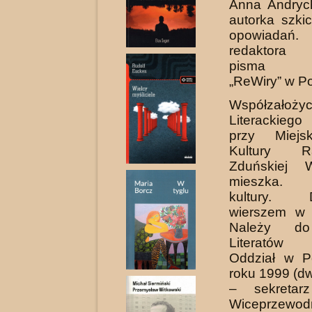
Anna Andryc
autorka szki
opowiadań.
redaktora 
pisma lit
„ReWiry” w P
Współzałożyc
Literackie
przy Miej
Kultury 
Zduńskiej W
mieszka. A
kultury. D
wierszem w 
Należy do
Literatów
Oddział w P
roku 1999 (d
– sekretarz
Wiceprzewod