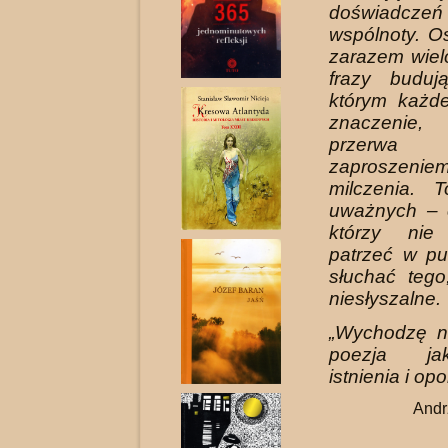
doświadczeń 
wspólnoty. O
zarazem wie
frazy buduj
którym każd
znaczenie
przerw
zaprosze
milczenia. 
uważnych – c
którzy nie
patrzeć w pu
słuchać tego
niesłyszalne.
„Wychodzę n
poezja ja
istnienia i opo
Andr