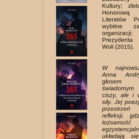
Kultury; zł
Honorową
Literatów P
wybitne za
organizacj
Prezydenta
Woli (2015).
W najnows
Anna Andr
głosem do
świadomym
ciszy, ale i
siły. Jej poe
przestrzeń
refleksji, g
tożsa
egzystencjal
układają s