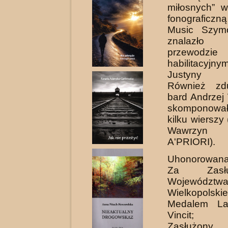
miłosnych” w
fonograficz
Music Szym
znalazł
przewodzie
habilitacyjny
Justyny Re
Również zdu
bard Andrzej
skomponował
kilku wierszy
Wawrzyn
A'PRIORI).
Uhonorowan
Za Zasł
Województw
Wielkopolskie
Medalem La
Vincit; 
Zasłużony