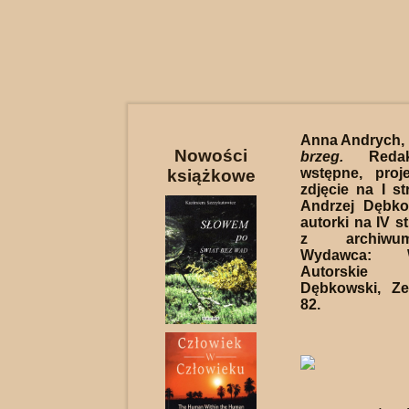
Anna Andrych,
Nowości
brzeg.
Redakc
wstępne, proj
książkowe
zdjęcie na I st
Andrzej Dębko
autorki na IV st
z archiwum
Wydawca: W
Autorskie
Dębkowski, Ze
82.