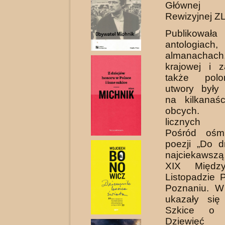
Głównej 
Rewizyjnej ZL
Publikowała
antologiach,
almanachach
krajowej i z
także polon
utwory były
na kilkanaś
obcych. L
licznych k
Pośród ośm
poezji „Do 
najciekawszą
XIX Między
Listopadzie 
Poznaniu. W
ukazały się 
Szkice o li
Dziewięć 