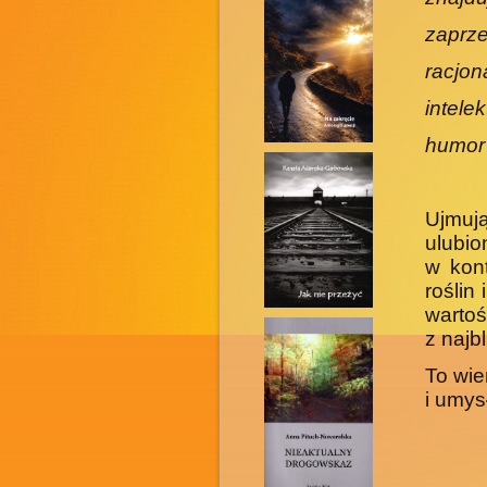
zaprze
racjon
intele
humor 
Ujmuj
ulubi
w kon
roślin
wartoś
z najb
To wie
i umys