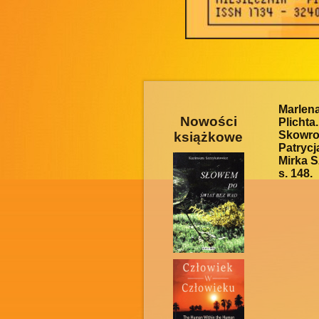
Marlen
Nowości
Plicht
Skowro
książkowe
Patryc
Mirka 
s. 148.