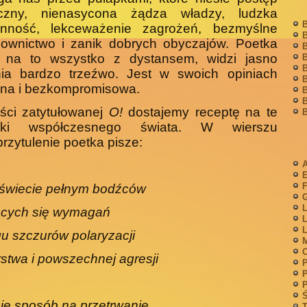
iczny, nienasycona żądza władzy, ludzka
B
anność, lekceważenie zagrożeń, bezmyślne
B
downictwo i zanik dobrych obyczajów. Poetka
B
y na to wszystko z dystansem, widzi jasno
B
B
nia bardzo trzeźwo. Jest w swoich opiniach
B
na i bezkompromisowa.
B
B
ści zatytułowanej
O!
dostajemy receptę na te
B
czki współczesnego świata. W wierszu
zytulenie poetka pisze:
A
F
 świecie pełnym bodźców
G
L
ących się wymagań
L
L
u szczurów polaryzacji
M
stwa i powszechnej agresji
P
P
P
Ś
ję sposób na przetrwanie
T