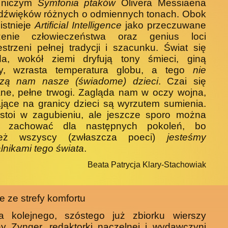
 niczym
Symfonia ptaków
Olivera Messiaena
 dźwięków różnych o odmiennych tonach. Obok
 istnieje
Artificial Intelligence
jako przeczuwane
żenie człowieczeństwa oraz genius loci
strzeni pełnej tradycji i szacunku. Świat się
da, wokół ziemi dryfują tony śmieci, giną
y, wzrasta temperatura globu, a tego
nie
zą nam nasze (świadome) dzieci
. Czai się
ne, pełne trwogi. Zagląda nam w oczy wojna,
jące na granicy dzieci są wyrzutem sumienia.
 stoi w zagubieniu, ale jeszcze sporo można
ć, zachować dla następnych pokoleń, bo
ież wszyscy (zwłaszcza poeci)
jesteśmy
nikami tego świata
.
Beata Patrycja Klary-Stachowiak
e ze strefy komfortu
ra kolejnego, szóstego już zbiorku wierszy
y Zynger, redaktorki naczelnej i wydawczyni