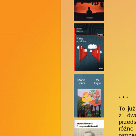
* * *
To już
z dw
przed
różne 
ostrze