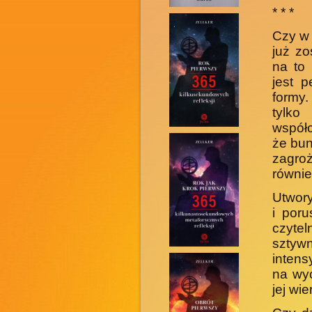
* * *
Czy w 
już z
na to 
jest 
formy.
tylko
współc
że bun
zagro
równie
Utwory
i por
czyte
sztywn
inten
na wyo
jej wi