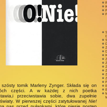
P
S
S
D
Z
D
K
Z
Z
P
 szósty tomik Marleny Zynger. Składa się on
B
B
óch części. A w każdej z nich poetka
M
stawia,i przeciwstawia sobie, dwa zupełnie
M
światy. W pierwszej części zatytułowanej
Nie!
ga nas przed pułapkami, które niesie postęp