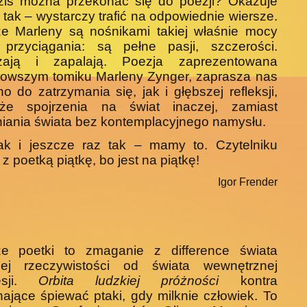
ziś można przekonać się do poezji? Okazuje
e tak – wystarczy trafić na odpowiednie wiersze.
ze Marleny są nośnikami takiej właśnie mocy
y przyciągania: są pełne pasji, szczerości.
zają i zapalają. Poezja zaprezentowana
nowszym tomiku Marleny Zynger, zaprasza nas
o do zatrzymania się, jak i głębszej refleksji,
że spojrzenia na świat inaczej, zamiast
iania świata bez kontemplacyjnego namysłu.
tak i jeszcze raz tak – mamy to. Czytelniku
 z poetką piątkę, bo jest na piątkę!
Igor Frender
ze poetki to zmaganie z difference świata
nej rzeczywistości od świata wewnętrznej
ji.
Orbita ludzkiej próżności
kontra
ające śpiewać ptaki, gdy milknie człowiek. To