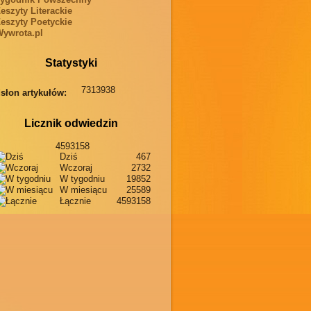
eszyty Literackie
eszyty Poetyckie
ywrota.pl
Statystyki
7313938
słon artykułów:
Licznik odwiedzin
4593158
Dziś
467
Wczoraj
2732
W tygodniu
19852
W miesiącu
25589
Łącznie
4593158