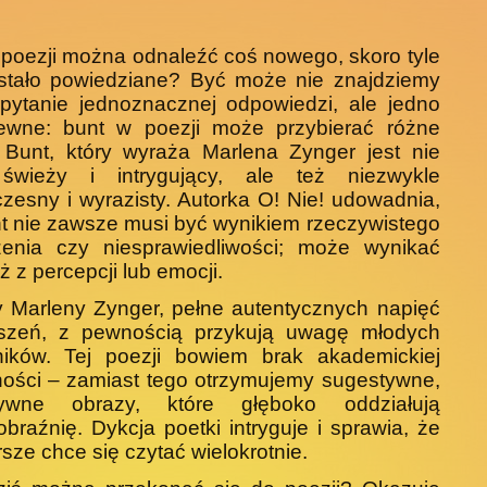
poezji można odnaleźć coś nowego, skoro tyle
ostało powiedziane? Być może nie znajdziemy
pytanie jednoznacznej odpowiedzi, ale jedno
pewne: bunt w poezji może przybierać różne
 Bunt, który wyraża Marlena Zynger jest nie
 świeży i intrygujący, ale też niezwykle
zesny i wyrazisty. Autorka O! Nie! udowadnia,
t nie zawsze musi być wynikiem rzeczywistego
żenia czy niesprawiedliwości; może wynikać
ż z percepcji lub emocji.
 Marleny Zynger, pełne autentycznych napięć
uszeń, z pewnością przykują uwagę młodych
lników. Tej poezji bowiem brak akademickiej
ości – zamiast tego otrzymujemy sugestywne,
sywne obrazy, które głęboko oddziałują
braźnię. Dykcja poetki intryguje i sprawia, że
ersze chce się czytać wielokrotnie.