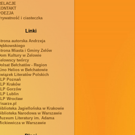
RELACJE
KONTAKT
POEZJA
rywatność i ciasteczka
Linki
trona autorska Andrzeja
Dębkowskiego
trona Miasta i Gminy Zelów
om Kultury w Zelowie
elowscy twórcy
olsat Bełchatów - Region
ino Helios w Bełchatowie
wiązek Literatów Polskich
ZLP Poznań
ZLP Kraków
ZLP Gorzów
LP Lublin
ZLP Wrocław
isarze.pl
iblioteka Jagiellońska w Krakowie
iblioteka Narodowa w Warszawie
uzeum Literatury im. Adama
ickiewicza w Warszawie