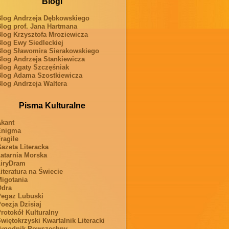
Blogi
log Andrzeja Dębkowskiego
log prof. Jana Hartmana
log Krzysztofa Mroziewicza
log Ewy Siedleckiej
log Sławomira Sierakowskiego
log Andrzeja Stankiewicza
log Agaty Szczęśniak
log Adama Szostkiewicza
log Andrzeja Waltera
Pisma Kulturalne
kant
Enigma
ragile
azeta Literacka
atarnia Morska
iryDram
iteratura na Świecie
igotania
Odra
egaz Lubuski
oezja Dzisiaj
rotokół Kulturalny
więtokrzyski Kwartalnik Literacki
ygodnik Powszechny