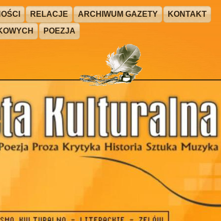
OŚCI
RELACJE
ARCHIWUM GAZETY
KONTAKT
ŻKOWYCH
POEZJA