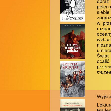
obraz
pełen
siebie
zagro
w prze
rozpa
ocean
wybac
niezna
umiera
Świat
ocali
przec
muzeal
Wyjści
Lektu
Marlen