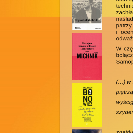
techn
zachł
naśla
patrz
i oce
odważ
W czę
bolą
Samopr
(…) w
piętrz
wyścig
szyder
znajdu