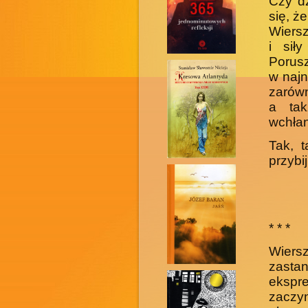
Czy d
się, ż
Wiers
i sił
Porus
w naj
zarówn
a tak
wchłan
Tak, 
przybij
* * *
Wiers
zasta
ekspres
zaczyn