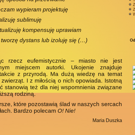
Z
czam wypieram projektuję
Z
W
alizuję sublimuję
ktualizuję kompensuję uprawiam
tworzę dystans lub izoluję się (…)
Od
ąc rzecz eufemistycznie – miasto nie jest
onym miejscem autorki. Ukojenie znajduje
takcie z przyrodą. Ma dużą wiedzę na temat
 i zwierząt. I z miłością o nich opowiada. Istotną
ć stanowią też dla niej wspomnienia związane
liższą rodziną.
rsze, które pozostawią ślad w naszych sercach
łach. Bardzo polecam
O! Nie!
Maria Duszka