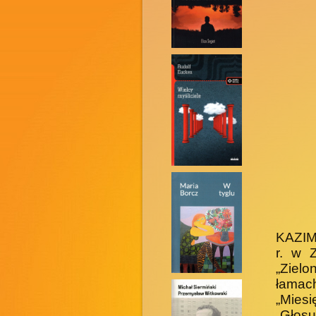
KAZIM
r. w 
„Zielo
łamac
„Miesi
„Głos