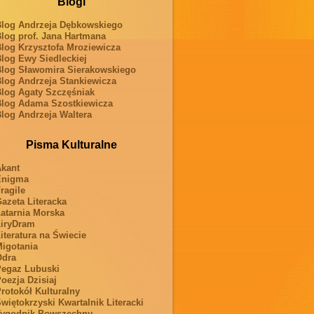
Blogi
log Andrzeja Dębkowskiego
log prof. Jana Hartmana
log Krzysztofa Mroziewicza
log Ewy Siedleckiej
log Sławomira Sierakowskiego
log Andrzeja Stankiewicza
log Agaty Szczęśniak
log Adama Szostkiewicza
log Andrzeja Waltera
Pisma Kulturalne
kant
Enigma
ragile
azeta Literacka
atarnia Morska
iryDram
iteratura na Świecie
igotania
Odra
egaz Lubuski
oezja Dzisiaj
rotokół Kulturalny
więtokrzyski Kwartalnik Literacki
ygodnik Powszechny