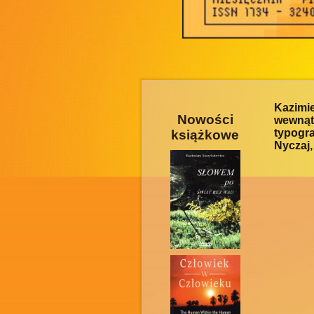
Kazimi
Nowości
wewnątr
typogra
książkowe
Nyczaj,