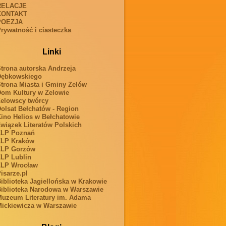
RELACJE
KONTAKT
POEZJA
rywatność i ciasteczka
Linki
trona autorska Andrzeja
Dębkowskiego
trona Miasta i Gminy Zelów
om Kultury w Zelowie
elowscy twórcy
olsat Bełchatów - Region
ino Helios w Bełchatowie
wiązek Literatów Polskich
ZLP Poznań
ZLP Kraków
ZLP Gorzów
LP Lublin
ZLP Wrocław
isarze.pl
iblioteka Jagiellońska w Krakowie
iblioteka Narodowa w Warszawie
uzeum Literatury im. Adama
ickiewicza w Warszawie