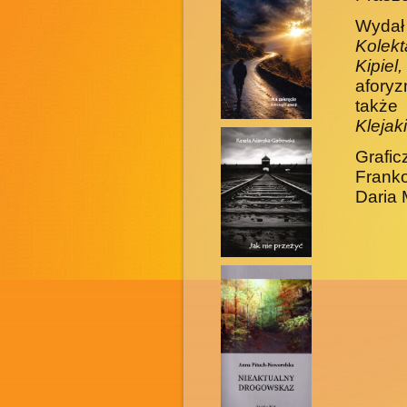
Wydał
Kolekt
Kipie
afor
także
Klejak
Grafi
Franko
Daria 