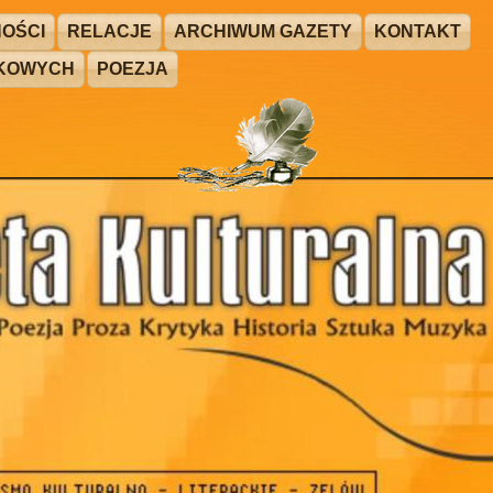
OŚCI
RELACJE
ARCHIWUM GAZETY
KONTAKT
ŻKOWYCH
POEZJA