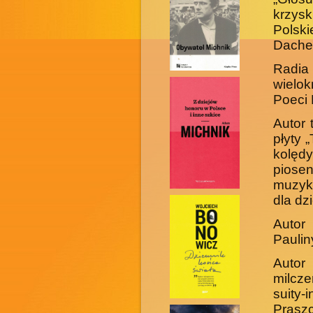
krzys
Polski
Dache
Radia 
wielok
Poeci 
Autor 
płyty 
kolęd
piose
muzyk
dla dz
Autor
Paulin
Autor
milcz
suity
Praszc