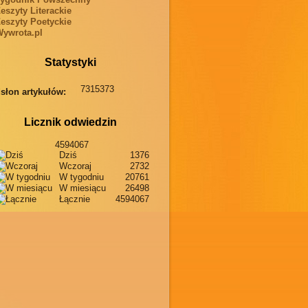
eszyty Literackie
eszyty Poetyckie
ywrota.pl
Statystyki
7315373
słon artykułów:
Licznik odwiedzin
4594067
Dziś
1376
Wczoraj
2732
W tygodniu
20761
W miesiącu
26498
Łącznie
4594067