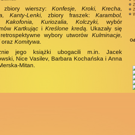
Z
 zbiory wierszy:
Konfesje, Kroki, Krecha,
Z
a, Kanty-Lenki,
zbiory fraszek:
Karambol,
W
l, Kakofonia, Kuriozalia, Kolczyki,
wybór
yzmów
Kartkując
i
Kreślone kredą.
Ukazały się
 retrospektywne wybory utworów
Kulminacje,
Od
i
oraz
Komitywa.
cznie jego książki ubogacili m.in. Jacek
wski, Nice Vasilev, Barbara Kochańska i Anna
Merska-Mitan.