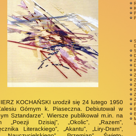
P
S
S
D
Z
D
K
Z
Z
IERZ KOCHAŃSKI urodził się 24 lutego 1950
P
Zalesiu Górnym k. Piasecz­na. Debiutował w
B
B
nym Sztandarze”. Wiersze publikował m.in. na
M
h „Poezji Dzisiaj”, „Okolic”, „Razem”,
M
ęcznika Literackiego”, „Akantu”, „Liry-Dram”,
u Nauczycielskiego”, „Przemian”, Święto­