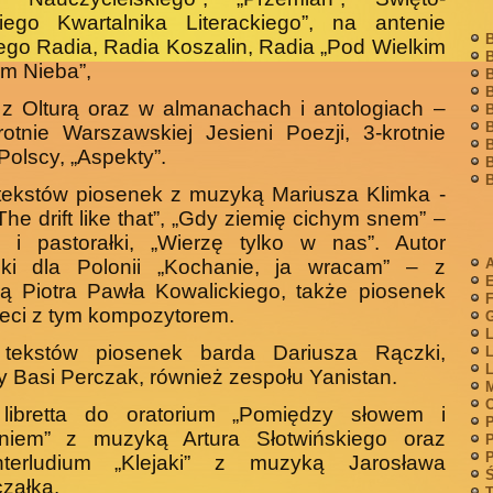
kiego Kwartalnika Literackiego”, na antenie
B
ego Radia, Radia Kosza­lin, Radia „Pod Wielkim
B
m Nieba”,
B
B
z Olturą oraz w almanachach i antologiach –
B
B
rotnie Warszawskiej Jesieni Poezji, 3-krotnie
B
Polscy, „Aspekty”.
B
B
tekstów piosenek z muzyką Mariusza Klimka -
„The drift like that”, „Gdy ziemię cichym snem” –
y i pastorałki, „Wierzę tylko w nas”. Autor
nki dla Polonii „Kochanie, ja wracam” – z
A
ą Piotra Pawła Kowalickiego, także piosenek
F
ieci z tym kompozytorem.
G
L
 tekstów piosenek barda Dariusza Rączki,
L
L
y Basi Perczak, również zespołu Yanistan.
M
 libretta do oratorium „Pomiędzy słowem i
P
eniem” z muzyką Artura Słotwińskiego oraz
P
P
-interludium „Klejaki” z muzyką Jarosława
Ś
załka.
T